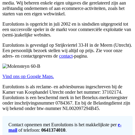
media. Wij beheren enkele eigen uitgaves die gerelateerd zijn aan
zelfstandig ondernemen of aan ecommerce-activiteiten, zoals het
starten van een eigen webwinkel.
Eurolutions is opgericht in juli 2002 en is sindsdien uitgegroeid tot
een succesvolle speler in de markt voor commerciële exploitatie van
(semi-)zakelijke websites.
Eurolutions is gevestigd op Strijkviertel 33-H in de Meern (Utrecht).
Een persoonlijk bezoek stellen wij altijd op prijs. Zie voor onze
adres- en contactgegevens de
contact
-pagina.
Vind ons op Google Maps.
Eurolutions is als reclame- en adviesbureau ingeschreven bij de
Kamer van Koophandel Utrecht onder het nummer: 37102174.
Eurolutions is een beschermd merk in het Benelux-merkenregister
onder inschrijvingsnummer 0784367. En bij de Belastingdienst zijn
wij bekend onder btw-nummer NL002097294B45.
Contact opnemen met Eurolutions is het makkelijkste per
e-
mail
of telefoon:
0641374010
.